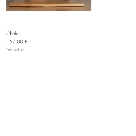
Chalet
Prix
157,00 €
TVA Incluse
Ajouter au panier