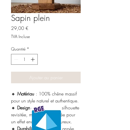
Sapin plein
Prix
29,00 €
TVA Incluse
Quantité
*
Ajouter au panier
🔸
Matériau
: 100% chêne massif
pour un style naturel et authentique.
🔸
Design amélioré
: Une silhouette
revisitée, moderne et épurée pour
un effet encore plus chaleureux.
🔸
Durabilité
: Réutilisable année