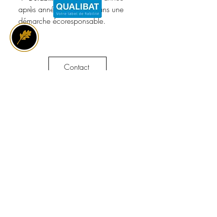
après année, il s’inscrit dans une
démarche écoresponsable.
Contact
Dimensions
Hauteur = 32cm
0610400837
Largeur = 15cm
dg@atelierdesboisseliers.fr
5 Bis Rue de l'industrie 80300 Albert
Abonnez-vous à Notre