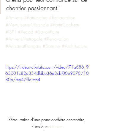
chantier passionnant."
#Amiens
#Patrimoine
#Restauration
#MenuiserieArtisanale
#PorteCochere
#ISPT
#Recad
#SavoirFaire
#AmiensMetropole
#Renovation
#ArtisanatFrançais
#Somme
#Architecture
https://video.wixstatic.com/video/71a686_9
63001c82d334dfdbe36d8cbf00b9078/10
80p/mp4/file.mp4
Réstauration d'une porte cochère centenaire, 
historique 
#Amiens