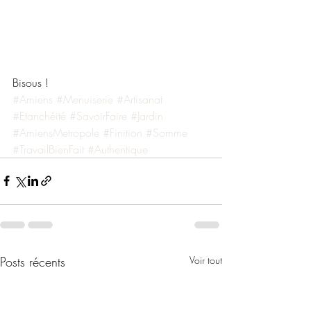
Bisous !
#Amiens
#Menuiserie
#Artisanat
#Etanchéité
#SavoirFaire
#Jardin
#AmiensMetropole
#Finition
#Somme
#TravailBienFait
#Authentique
Posts récents
Voir tout