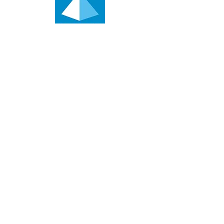
Contact
0610400837
dg@atelierdesboisseliers.fr
5 Bis Rue de l'industrie 80300 Albert